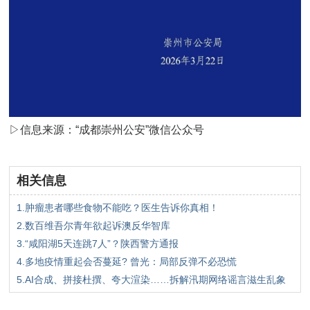
▷信息来源：“成都崇州公安”微信公众号
相关信息
1.肿瘤患者哪些食物不能吃？医生告诉你真相！
2.数百维吾尔青年欲起诉澳反华智库
3.“咸阳湖5天连跳7人”？陕西警方通报
4.多地疫情重起会否蔓延? 曾光：局部反弹不必恐慌
5.AI合成、拼接杜撰、夸大渲染……拆解汛期网络谣言滋生乱象