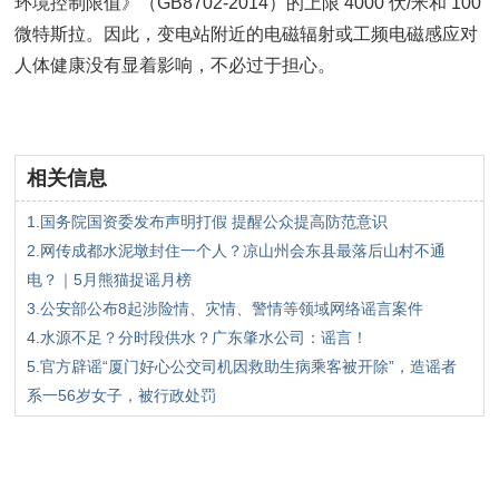
环境控制限值》（GB8702-2014）的上限 4000 伏/米和 100
微特斯拉。因此，变电站附近的电磁辐射或工频电磁感应对
人体健康没有显着影响，不必过于担心。
相关信息
1.国务院国资委发布声明打假 提醒公众提高防范意识
2.网传成都水泥墩封住一个人？凉山州会东县最落后山村不通
电？｜5月熊猫捉谣月榜
3.公安部公布8起涉险情、灾情、警情等领域网络谣言案件
4.水源不足？分时段供水？广东肇水公司：谣言！
5.官方辟谣“厦门好心公交司机因救助生病乘客被开除”，造谣者
系一56岁女子，被行政处罚